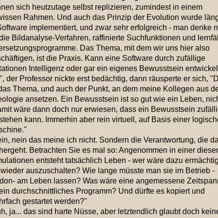
nen sich heutzutage selbst replizieren, zumindest in einem
issen Rahmen. Und auch das Prinzip der Evolution wurde läng
Software implementiert, und zwar sehr erfolgreich - man denke n
die Bildanalyse-Verfahren, raffinierte Suchfunktionen und lernf
rsetzungsprogramme. Das Thema, mit dem wir uns hier also
chäftigen, ist die Praxis. Kann eine Software durch zufällige
ationen Intelligenz oder gar ein eigenes Bewusstsein entwicke
", der Professor nickte erst bedächtig, dann räusperte er sich, "
 das Thema, und auch der Punkt, an dem meine Kollegen aus d
ologie ansetzen. Ein Bewusstsein ist so gut wie ein Leben, nic
mit wäre dann doch nur erwiesen, dass ein Bewusstsein zufäll
stehen kann. Immerhin aber rein virtuell, auf Basis einer logisc
chine."
in, nein das meine ich nicht. Sondern die Verantwortung, die d
hergeht. Betrachten Sie es mal so: Angenommen in einer diese
ulationen entsteht tatsächlich Leben - wer wäre dazu ermächtig
 wieder auszuschalten? Wie lange müsste man sie im Betrieb -
don- am Leben lassen? Was wäre eine angemessene Zeitspan
 ein durchschnittliches Programm? Und dürfte es kopiert und
rfach gestartet werden?"
h, ja... das sind harte Nüsse, aber letztendlich glaubt doch kein