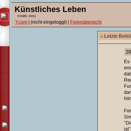
Künstliches Leben
kreativ, story
Ycom
| (nicht eingeloggt) |
Forenübersicht
»
Letzte Beitr
28
Es 
ers
dab
Reg
Fun
dam
hör
For
Sim
"Di
ist