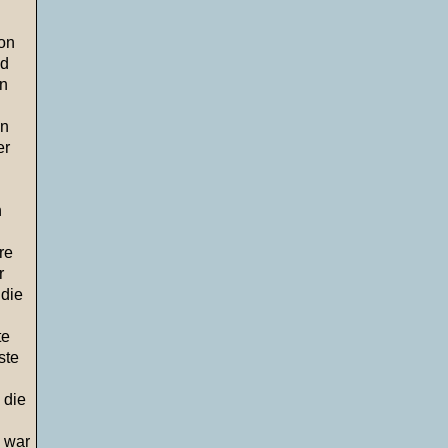
von
nd
en
en
er
n
re
r
 die
te
ste
 die
 war