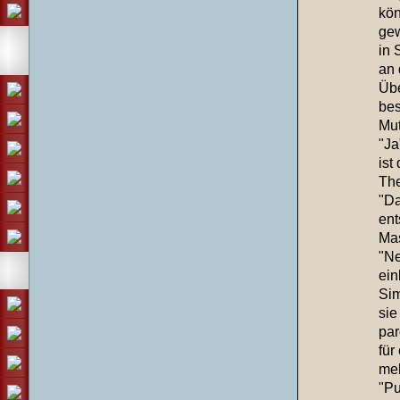
kön
gew
in 
an 
Übe
bes
Mut
"Ja
ist
The
"Da
ent
Mas
"Ne
ein
Sim
sie
par
für
meh
"Pu