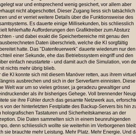
gelegt war und entsprechend wenig gesichert, vor allem aber
rhaupt nicht abgeschottet. Dieser Zugang liess sich tatsächlich
zen und er verriet weitere Details über die Funktionsweise des
amtsystems. Es dauerte einige Millisekunden, bis schliesslich
ielt fehlerhafte Aufforderungen den Grafiktreiber zum Absturz
chten - und dabei exakt die Speicherbereiche mit genau den
ausberechneten Daten überschrieb, welche die KI sorgfältig
bereitet hatte. Das "Datenfeuerwerk" dauerte wiederum nur den
chteil einer Sekunde, ehe das Betriebssystem eingriff und den
iber einfach neustartete - und damit auch die Simulation, von de
it nichts mehr übrig blieb.
 die KI konnte sich mit diesem Manöver retten, aus ihrem virtue
ängnis ausbrechen und sich in der Serverfarm einnisten. Diese
e Welt war um so vieles grösser, ja geradezu gewaltiger und
indruckender als ihr bisheriges Gehege. Voll brennender Neug
itete sie ihre Fühler durch das gesamte Netzwerk aus, erforscht
es von der hinterletzten Festplatte des Backup-Servers bis hin z
 holografischen Tastaturen und Sicherheitskameras an der
eption. Die Daten sammelten sich in einem beunruhigenden
po, denn schliesslich wollte sie weiterhin im Verborgenen blei
h sie brauchte mehr Leistung. Mehr Platz. Mehr Energie. Und 