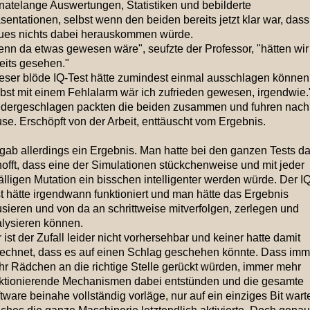
atelange Auswertungen, Statistiken und bebilderte
sentationen, selbst wenn den beiden bereits jetzt klar war, dass
es nichts dabei herauskommen würde.
nn da etwas gewesen wäre", seufzte der Professor, "hätten wir
eits gesehen."
eser blöde IQ-Test hätte zumindest einmal ausschlagen können
bst mit einem Fehlalarm wär ich zufrieden gewesen, irgendwie.
dergeschlagen packten die beiden zusammen und fuhren nach
se. Erschöpft von der Arbeit, enttäuscht vom Ergebnis.
gab allerdings ein Ergebnis. Man hatte bei den ganzen Tests da
offt, dass eine der Simulationen stückchenweise und mit jeder
älligen Mutation ein bisschen intelligenter werden würde. Der IQ
t hätte irgendwann funktioniert und man hätte das Ergebnis
sieren und von da an schrittweise mitverfolgen, zerlegen und
lysieren können.
 ist der Zufall leider nicht vorhersehbar und keiner hatte damit
echnet, dass es auf einen Schlag geschehen könnte. Dass imm
r Rädchen an die richtige Stelle gerückt würden, immer mehr
ktionierende Mechanismen dabei entstünden und die gesamte
tware beinahe vollständig vorläge, nur auf ein einziges Bit wart