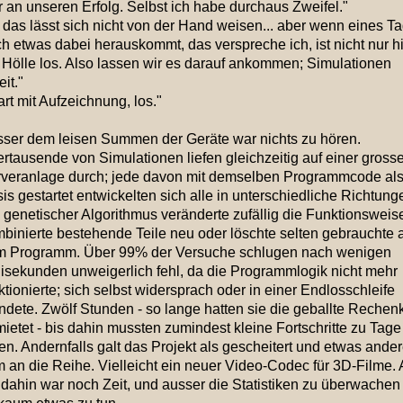
r an unseren Erfolg. Selbst ich habe durchaus Zweifel."
 das lässt sich nicht von der Hand weisen... aber wenn eines T
h etwas dabei herauskommt, das verspreche ich, ist nicht nur h
 Hölle los. Also lassen wir es darauf ankommen; Simulationen
eit."
art mit Aufzeichnung, los."
ser dem leisen Summen der Geräte war nichts zu hören.
rtausende von Simulationen liefen gleichzeitig auf einer gross
veranlage durch; jede davon mit demselben Programmcode al
is gestartet entwickelten sich alle in unterschiedliche Richtung
 genetischer Algorithmus veränderte zufällig die Funktionsweis
binierte bestehende Teile neu oder löschte selten gebrauchte 
m Programm. Über 99% der Versuche schlugen nach wenigen
lisekunden unweigerlich fehl, da die Programmlogik nicht mehr
ktionierte; sich selbst widersprach oder in einer Endlosschleife
dete. Zwölf Stunden - so lange hatten sie die geballte Rechenk
ietet - bis dahin mussten zumindest kleine Fortschritte zu Tage
ten. Andernfalls galt das Projekt als gescheitert und etwas ande
 an die Reihe. Vielleicht ein neuer Video-Codec für 3D-Filme. 
 dahin war noch Zeit, und ausser die Statistiken zu überwachen