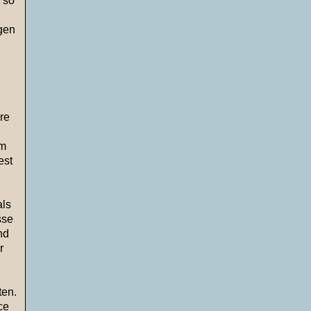
 so
igen
re
om
est
als
sse
nd
r
ten.
ce