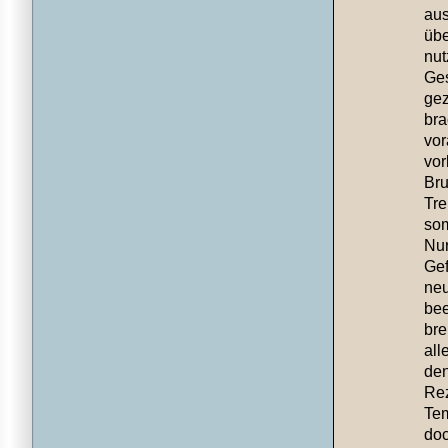
aus
übe
nut
Ges
gez
bra
vor
vor
Bru
Tre
som
Nur
Gef
neu
bee
bre
all
den
Rez
Tem
doc