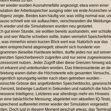
kaum etwas zu tun.
er wieder wurden Ausnahmefälle angezeigt; etwa wenn einer
ulation der Arbeitsspeicher ausging oder sie erste Anzeichen 
elligenz zeigte. Beides kam häufig vor, was völlig normal war, u
auso schnell wie sie auftauchten, verschwanden die Meldung
h wieder und die Simulationen wurden neu gestartet.
h gut einer Stunde, sie wollten bereits aushandeln, wer schlaf
fte und wer Wache schieben sollte, traten vermehrt Speicherfehl
, was immerhin einen kurzen Blick wert war. Natürlich war das
tem entsprechend abgeriegelt; obwohl sich hunderte von
grammen dieselbe Hardware teilten, durfte jedes nur auf seine
renzten Speicherbereich zugreifen und nur seine zugewiesene
zessorzeit nutzen. Jeder Zugriff über diese Grenzen hinweg wä
ort erkannt und unterbunden worden. Das Interessanteste an de
bietung waren daher die Höchstwerte eds gesamten Versuchs,
egentlich sprungartig weiter nach oben getrieben wurden -
ünschte Grösse des angeforderten Speicherblocks, gewünsch
henzeit, bisherige Laufzeit in Sekunden und natürlich die höch
essene Intelligenz. Letzteres war allerdings mehr ein Hinweis
n eine tatsächliche Messung; abgeleitet von aktuellen IQ-Tests,
sprechend aufbereitet immer wieder der Simulation vorgesetzt
den. Doch just in diesem Moment geschah etwas; das Terminal