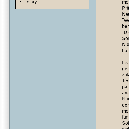
•
story
mon
Prä
Neu
"We
ber
"Di
Sel
Nie
hau
Es 
geh
zuf
Tes
pau
ana
Nur
ger
meh
fun
Sof