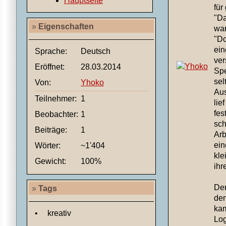
Hauptseite
für
"Da
»
Eigenschaften
war
"Do
ein
Sprache:
Deutsch
ver
Eröffnet:
28.03.2014
Spe
sel
Von:
Yhoko
Aus
Teilnehmer:
1
lie
fes
Beobachter:
1
sch
Beiträge:
1
Arb
ein
Wörter:
~1'404
kle
Gewicht:
100%
ihre
Der
»
Tags
den
kam
•
kreativ
Log