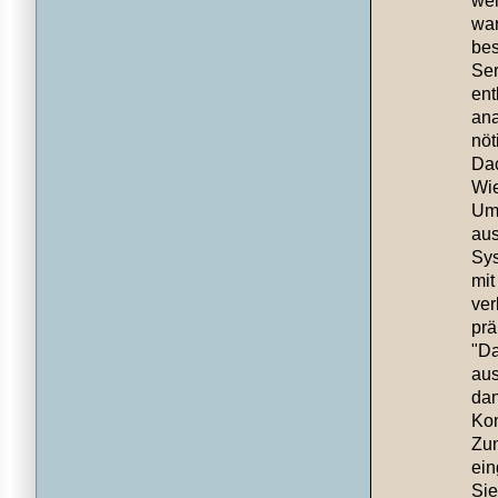
wel
war
bes
Ser
ent
ana
nöt
Dac
Wie
Umg
aus
Sys
mit
ver
prä
"Da
aus
dan
Kon
Zun
ein
Sie