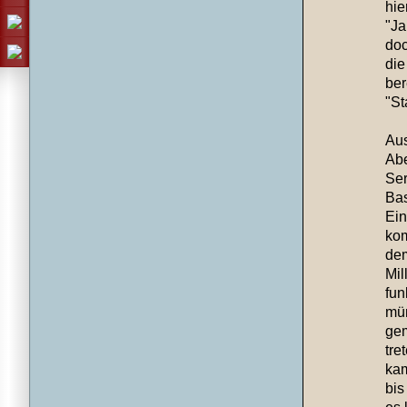
hie
"Ja
doc
die
ber
"St
Aus
Abe
Ser
Bas
Ein
kom
de
Mil
fun
mün
gem
tre
kam
bis