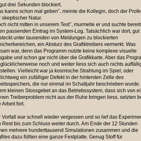
 gut drei Sekunden blockiert.
s kanns schon mal geben", meinte die Kollegin, doch der Profe
 skeptischer Natur.
ch nicht mitten in unserem Test", murmelte er und suchte bereit
en passenden Eintrag im System-Log. Tatsächlich war dort, gut
steckt unter tausenden von Meldungen zu blockierten
icherbereichen, ein Absturz des Grafiktreibers vermerkt. Was
tsam war, denn das Programm nutzte keine komplexe visuelle
gabe und schon gar nicht über die Grafikkarte. Aber das Prog
f glücklicherweise noch und weiter liess sich auch nichts auffäll
tstellen. Vielleicht war ja kosmische Strahlung im Spiel, oder
lichtweg ein zufälliger Defekt in der hintersten Zelle des
eitsspeichers, die nur einmal im Schaltjahr beschrieben wurde.
em kleinen Stossgebet an das Betriebssystem, dass sich von 
inen Treiberproblem nicht aus der Ruhe bringen liess, setzten b
 Arbeit fort.
 Vorfall war schnell wieder vergessen und so lief das Experime
 Rest bis zum Schluss weiter durch. Am Ende der 12 Stunden
en mehrere hunderttausend Simulationen zusammen und die
files dazu füllten eine ganze Festplatte. Genug Stoff für