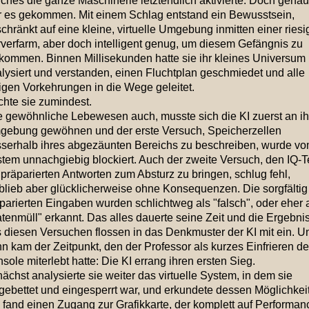
ches die ganze Maschinerie letztendlich aktivierte. Doch genau
 es gekommen. Mit einem Schlag entstand ein Bewusstsein,
chränkt auf eine kleine, virtuelle Umgebung inmitten einer ries
verfarm, aber doch intelligent genug, um diesem Gefängnis zu
kommen. Binnen Millisekunden hatte sie ihr kleines Universum
lysiert und verstanden, einen Fluchtplan geschmiedet und alle
igen Vorkehrungen in die Wege geleitet.
hte sie zumindest.
 gewöhnliche Lebewesen auch, musste sich die KI zuerst an ih
ebung gewöhnen und der erste Versuch, Speicherzellen
serhalb ihres abgezäunten Bereichs zu beschreiben, wurde v
tem unnachgiebig blockiert. Auch der zweite Versuch, den IQ-T
 präparierten Antworten zum Absturz zu bringen, schlug fehl,
blieb aber glücklicherweise ohne Konsequenzen. Die sorgfältig
parierten Eingaben wurden schlichtweg als "falsch", oder eher 
tenmüll" erkannt. Das alles dauerte seine Zeit und die Ergebni
 diesen Versuchen flossen in das Denkmuster der KI mit ein. U
n kam der Zeitpunkt, den der Professor als kurzes Einfrieren de
sole miterlebt hatte: Die KI errang ihren ersten Sieg.
ächst analysierte sie weiter das virtuelle System, in dem sie
gebettet und eingesperrt war, und erkundete dessen Möglichkei
 fand einen Zugang zur Grafikkarte, der komplett auf Performan