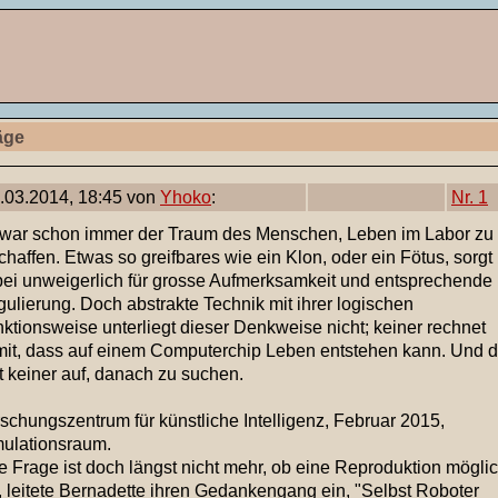
äge
.03.2014, 18:45 von
Yhoko
:
Nr. 1
war schon immer der Traum des Menschen, Leben im Labor zu
chaffen. Etwas so greifbares wie ein Klon, oder ein Fötus, sorgt
ei unweigerlich für grosse Aufmerksamkeit und entsprechende
ulierung. Doch abstrakte Technik mit ihrer logischen
ktionsweise unterliegt dieser Denkweise nicht; keiner rechnet
it, dass auf einem Computerchip Leben entstehen kann. Und 
t keiner auf, danach zu suchen.
schungszentrum für künstliche Intelligenz, Februar 2015,
ulationsraum.
e Frage ist doch längst nicht mehr, ob eine Reproduktion mögli
", leitete Bernadette ihren Gedankengang ein, "Selbst Roboter