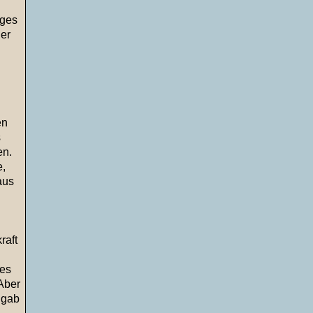
ages
ier
en
s
en.
e,
aus
raft
res
Aber
 gab