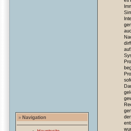
es 
Imm
Sim
Int
gen
auc
Nac
dir
auf
Sys
Pro
beg
Pro
sof
Dar
gel
gew
Rec
gem
den
»
Navigation
ent
wur