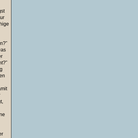
st
ur
ähige
ln?"
Das
er
ht?"
ig
hen
amit
r
t,
ne
er