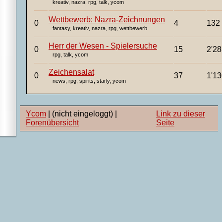
kreativ, nazra, rpg, talk, ycom
Wettbewerb: Nazra-Zeichnungen
4
132
fantasy, kreativ, nazra, rpg, wettbewerb
Herr der Wesen - Spielersuche
15
2'2
rpg, talk, ycom
Zeichensalat
37
1'1
news, rpg, spirits, starly, ycom
Ycom
| (nicht eingeloggt) |
Link zu dieser
Forenübersicht
Seite