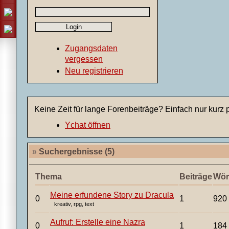
Zugangsdaten
vergessen
Neu registrieren
Keine Zeit für lange Forenbeiträge? Einfach nur kurz 
Ychat öffnen
»
Suchergebnisse (5)
Thema
Beiträge
Wör
Meine erfundene Story zu Dracula
1
920
kreativ, rpg, text
Aufruf: Erstelle eine Nazra
1
184