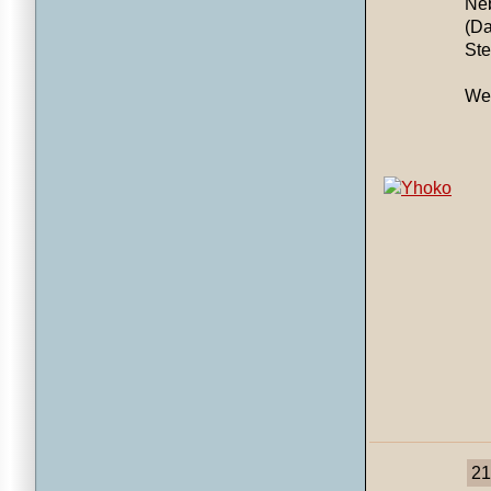
Neb
(Da
Ste
Wei
21