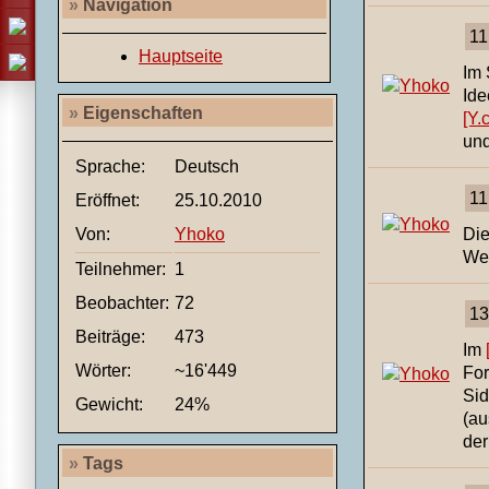
»
Navigation
11
Hauptseite
Im 
Ide
»
Eigenschaften
[Y.
und
Sprache:
Deutsch
11
Eröffnet:
25.10.2010
Von:
Yhoko
Di
Wei
Teilnehmer:
1
Beobachter:
72
13
Beiträge:
473
Im
Wörter:
~16'449
For
Sid
Gewicht:
24%
(au
der
»
Tags