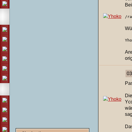
Bei
/ra
Wür
Yho
And
ori
03
Pas
Die
Yco
wär
sag
Das