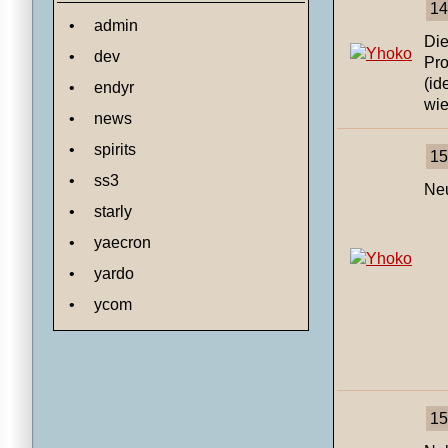
14
•
admin
Di
•
dev
Pro
(id
•
endyr
wie
•
news
•
spirits
15
•
ss3
Neu
•
starly
•
yaecron
•
yardo
•
ycom
15