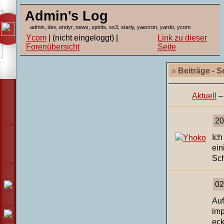
Admin's Log
admin, dev, endyr, news, spirits, ss3, starly, yaecron, yardo, ycom
Ycom
| (nicht eingeloggt) |
Link zu dieser
Forenübersicht
Seite
»
Beiträge - S
Aktuell
20
Ich
ein
Sc
02
Auf
imp
eck